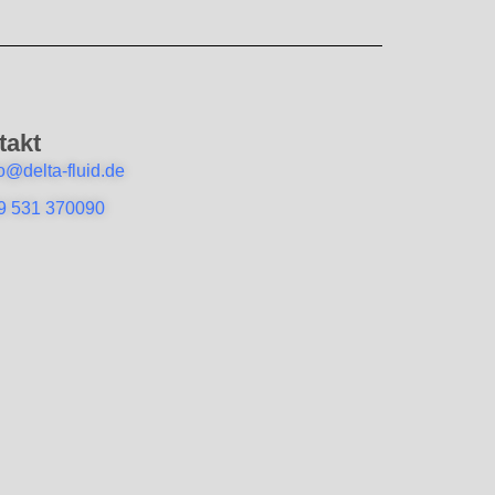
takt
fo@delta-fluid.de
9 531 370090