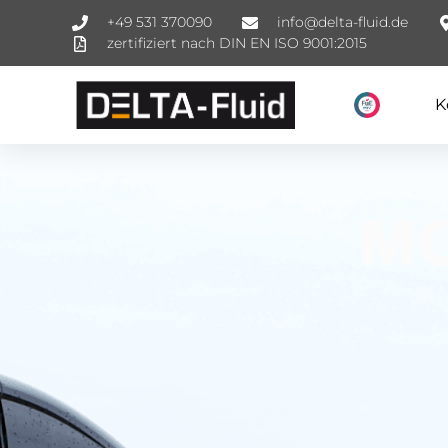
+49 531 370090
info@delta-fluid.de
zertifiziert nach DIN EN ISO 9001:2015
K
MO